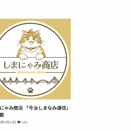
にゃみ商店 「今治しまなみ通信」
載
26年3月23日
info