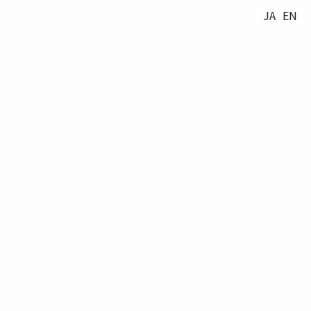
JA
JA
EN
EN