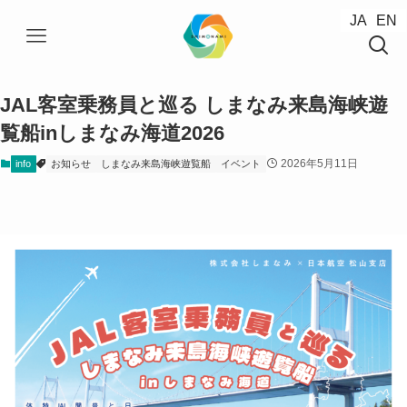
JA
JA
EN
EN
JAL客室乗務員と巡る しまなみ来島海峡遊
覧船inしまなみ海道2026
2026年5月11日
info
お知らせ
しまなみ来島海峡遊覧船
イベント