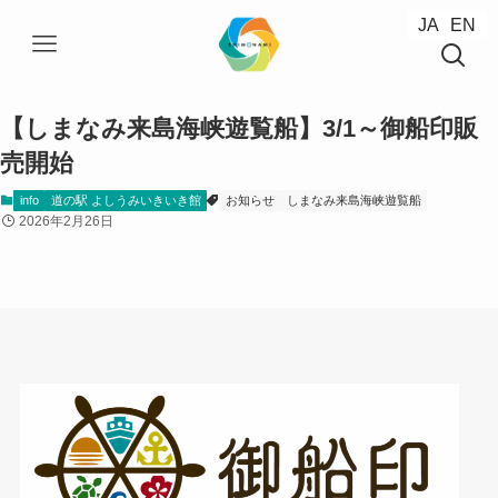
JA
JA
EN
EN
【しまなみ来島海峡遊覧船】3/1～御船印販
売開始
info
道の駅 よしうみいきいき館
お知らせ
しまなみ来島海峡遊覧船
2026年2月26日