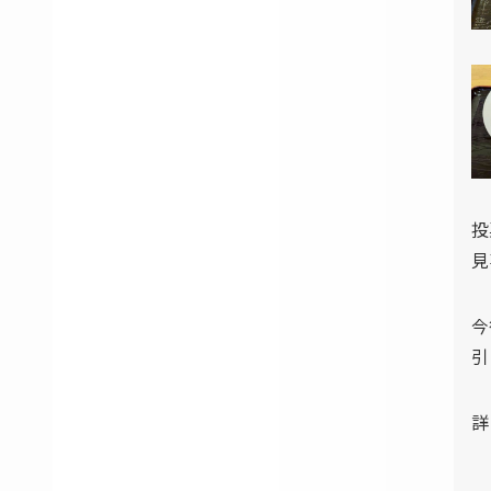
投
見
今
引
詳