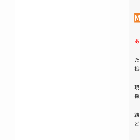
あ
た
投
現
採
結
ど