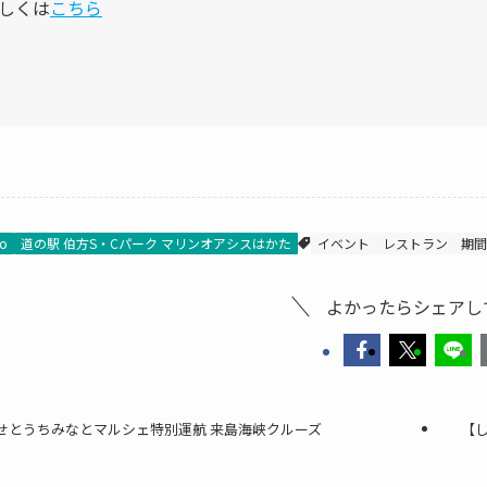
しくは
こちら
fo
道の駅 伯方S・Cパーク マリンオアシスはかた
イベント
レストラン
期間
よかったらシェアし
せとうちみなとマルシェ特別運航 来島海峡クルーズ
【し