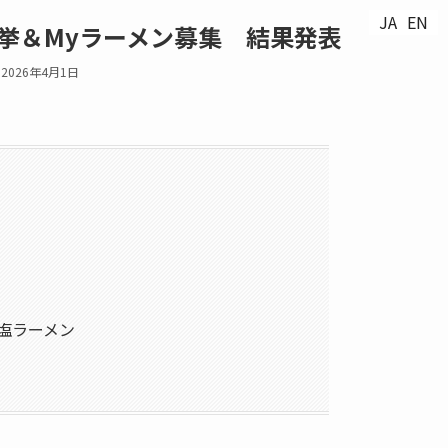
JA
JA
EN
EN
挙＆Myラーメン募集 結果発表
2026年4月1日
塩ラーメン