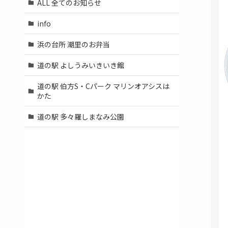
ALL 全てのお知らせ
info
浜の台所 潮里のお弁当
道の駅 よしうみいきいき館
道の駅 伯方S・Cパーク マリンオアシスは
かた
道の駅 多々羅しまなみ公園